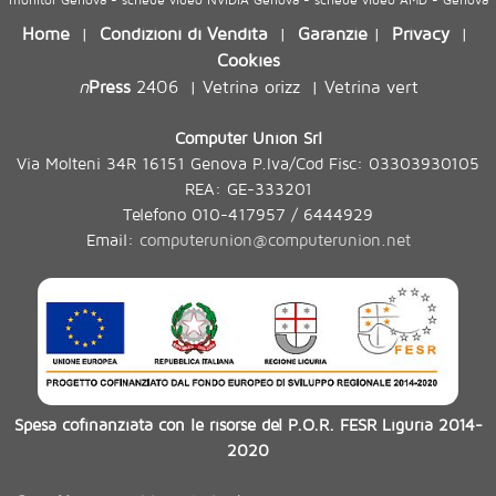
Home
Condizioni di Vendita
Garanzie
Privacy
|
|
|
|
Cookies
n
Press
2406
Vetrina orizz
Vetrina vert
|
|
Computer Union Srl
Via Molteni 34R 16151 Genova P.Iva/Cod Fisc: 03303930105
REA: GE-333201
Telefono 010-417957 / 6444929
Email:
computerunion@computerunion.net
Spesa cofinanziata con le risorse del P.O.R. FESR Liguria 2014-
2020