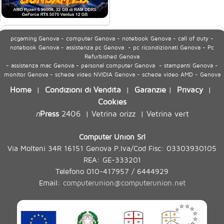
pcgaming Genova - computer Genova - notebook Genova - call of duty -
notebook Genova - assistenza pc Genova - pc ricondizionati Genova - Pc
Refurbished Genova
- assistenza mac Genova - personal computer Genova - stampanti Genova -
monitor Genova - schede video NVIDIA Genova - schede video AMD - Genova
Home
Condizioni di Vendita
Garanzie
Privacy
|
|
|
|
Cookies
n
Press
2406
Vetrina orizz
Vetrina vert
|
|
Computer Union Srl
Via Molteni 34R 16151 Genova P.Iva/Cod Fisc: 03303930105
REA: GE-333201
Telefono 010-417957 / 6444929
Email:
computerunion@computerunion.net