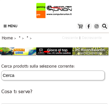
MENU
Crescente
|
Decrescente
Home
*
*
>
>
>
Cerca prodotti sulla selezione corrente:
Cosa ti serve?