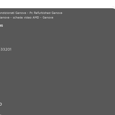
ondizionati Genova - Pc Refurbished Genova
 Genova - schede video AMD - Genova
es
333201
0