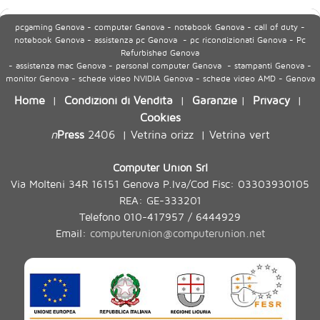
pcgaming Genova - computer Genova - notebook Genova - call of duty -
notebook Genova - assistenza pc Genova - pc ricondizionati Genova - Pc
Refurbished Genova
- assistenza mac Genova - personal computer Genova - stampanti Genova -
monitor Genova - schede video NVIDIA Genova - schede video AMD - Genova
Home
Condizioni di Vendita
Garanzie
Privacy
|
|
|
|
Cookies
n
Press
2406
Vetrina orizz
Vetrina vert
|
|
Computer Union Srl
Via Molteni 34R 16151 Genova P.Iva/Cod Fisc: 03303930105
REA: GE-333201
Telefono 010-417957 / 6444929
Email:
computerunion@computerunion.net