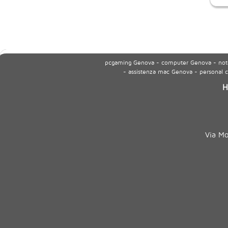
pcgaming Genova - computer Genova - noteb
- assistenza mac Genova - personal
H
Via M