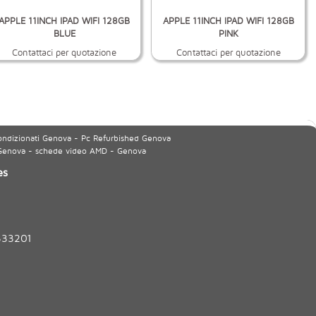
APPLE 11INCH IPAD WIFI 128GB
APPLE 11INCH IPAD WIFI 128GB
BLUE
PINK
Contattaci per quotazione
Contattaci per quotazione
ondizionati Genova - Pc Refurbished Genova
 Genova - schede video AMD - Genova
es
333201