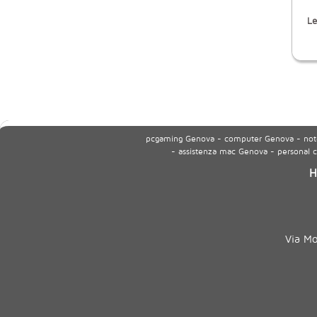
Le
pcgaming Genova - computer Genova - noteb
- assistenza mac Genova - personal
H
Via M