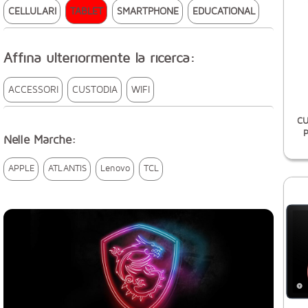
CELLULARI
TABLET
SMARTPHONE
EDUCATIONAL
Affina ulteriormente la ricerca:
ACCESSORI
CUSTODIA
WIFI
CU
P
Nelle Marche:
APPLE
ATLANTIS
Lenovo
TCL