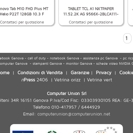
novo Tab M10 FHD Plus MT
TABLET TCL A1 NXTPAPER
Helio P22T 128GB 10.3 F
11.52.2K AG 9566X-2BLCA111-
Contattaci per quotazione
Contattaci per quotazione
1
ook Genova - call of duty - notebook Genova - assistenza pc Genova - pc ric
 computer Genova - stampanti Genova - monitor Genova - schede video NVIDIA
ome
Condizioni di Vendita
Garanzie
Privacy
Cooki
|
|
|
|
n
Press
2406
Vetrina orizz
Vetrina vert
|
|
Computer Union Srl
olteni 34R 16151 Genova P.Iva/Cod Fisc: 03303930105 REA: GE-
Telefono 010-417957 / 6444929
Email:
computerunion@computerunion.net