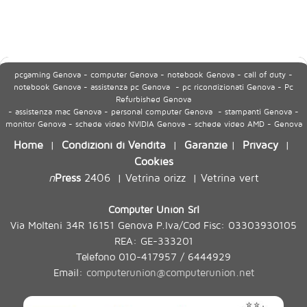
pcgaming Genova - computer Genova - notebook Genova - call of duty -
notebook Genova - assistenza pc Genova - pc ricondizionati Genova - Pc
Refurbished Genova
- assistenza mac Genova - personal computer Genova - stampanti Genova -
monitor Genova - schede video NVIDIA Genova - schede video AMD - Genova
Home
Condizioni di Vendita
Garanzie
Privacy
|
|
|
|
Cookies
n
Press
2406
Vetrina orizz
Vetrina vert
|
|
Computer Union Srl
Via Molteni 34R 16151 Genova P.Iva/Cod Fisc: 03303930105
REA: GE-333201
Telefono 010-417957 / 6444929
Email:
computerunion@computerunion.net