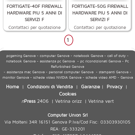
FORTIGATE-40F FIREWALL
FORTIGATE-50G FIREWALL
HARDWARE PIU 5 ANNI DI
HARDWARE PIU 5 ANNI DI
SERVIZI F
SERVIZI F
Contattaci per quotazione
Contattaci per quotazione
1
pcgaming Genova - computer Genova - notebook Genova - call of duty -
notebook Genova - assistenza pc Genova - pc ricondizionati Genova - Pc
Refurbished Genova
- assistenza mac Genova - personal computer Genova - stampanti Genova -
monitor Genova - schede video NVIDIA Genova - schede video AMD - Genova
Home
Condizioni di Vendita
Garanzie
Privacy
|
|
|
|
Cookies
n
Press
2406
Vetrina orizz
Vetrina vert
|
|
Computer Union Srl
Via Molteni 34R 16151 Genova P.Iva/Cod Fisc: 03303930105
REA: GE-333201