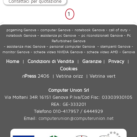
Contattaci per quotazione
1
pcgaming Genova - computer Genova - notebook Genova - call of duty -
notebook Genova - assistenza pc Genova - pc ricondizionati Genova - Pc
Refurbished Genova
- assistenza mac Genova - personal computer Genova - stampanti Genova -
monitor Genova - schede video NVIDIA Genova - schede video AMD - Genova
Home
Condizioni di Vendita
Garanzie
Privacy
|
|
|
|
Cookies
n
Press
2406
Vetrina orizz
Vetrina vert
|
|
Computer Union Srl
Via Molteni 34R 16151 Genova P.Iva/Cod Fisc: 03303930105
REA: GE-333201
Telefono 010-417957 / 6444929
Email:
computerunion@computerunion.net