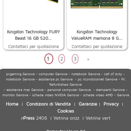
Kingston Technology FURY
Kingston Technology
Beast 16 GB 520...
ValueRAM memoria 8 G...
Contattaci per quotazione
Contattaci per quotazione
1
2
3
>
pcgaming Genova - computer Genova - notebook Genova - call of duty -
notebook Genova - assistenza pc Genova - pc ricondizionati Genova - Pc
Refurbished Genova
- assistenza mac Genova - personal computer Genova - stampanti Genova -
monitor Genova - schede video NVIDIA Genova - schede video AMD - Genova
Home
Condizioni di Vendita
Garanzie
Privacy
|
|
|
|
Cookies
n
Press
2406
Vetrina orizz
Vetrina vert
|
|