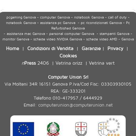
pcgaming Genova - computer Genova - notebook Genova - call of duty -
notebook Genova - assistenza pc Genova - pc ricondizionati Genova - Pc
Refurbished Genova
- assistenza mac Genova - personal computer Genova - stampanti Genova -
monitor Genova - schede video NVIDIA Genova - schede video AMD - Genova
Home
Condizioni di Vendita
Garanzie
Privacy
|
|
|
|
Cookies
n
Press
2406
Vetrina orizz
Vetrina vert
|
|
Computer Union Srl
Via Molteni 34R 16151 Genova P.Iva/Cod Fisc: 03303930105
REA: GE-333201
Telefono 010-417957 / 6444929
Email:
computerunion@computerunion.net