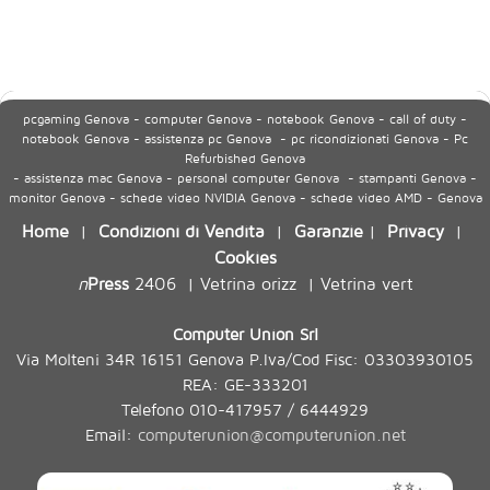
pcgaming Genova - computer Genova - notebook Genova - call of duty -
notebook Genova - assistenza pc Genova - pc ricondizionati Genova - Pc
Refurbished Genova
- assistenza mac Genova - personal computer Genova - stampanti Genova -
monitor Genova - schede video NVIDIA Genova - schede video AMD - Genova
Home
Condizioni di Vendita
Garanzie
Privacy
|
|
|
|
Cookies
n
Press
2406
Vetrina orizz
Vetrina vert
|
|
Computer Union Srl
Via Molteni 34R 16151 Genova P.Iva/Cod Fisc: 03303930105
REA: GE-333201
Telefono 010-417957 / 6444929
Email:
computerunion@computerunion.net