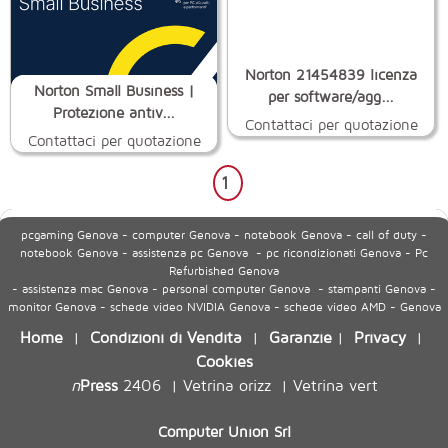
Norton 21454839 licenza
Norton Small Business |
per software/agg...
Protezione antiv...
Contattaci per quotazione
Contattaci per quotazione
1
pcgaming Genova - computer Genova - notebook Genova - call of duty -
notebook Genova - assistenza pc Genova - pc ricondizionati Genova - Pc
Refurbished Genova
- assistenza mac Genova - personal computer Genova - stampanti Genova -
monitor Genova - schede video NVIDIA Genova - schede video AMD - Genova
Home
Condizioni di Vendita
Garanzie
Privacy
|
|
|
|
Cookies
n
Press
2406
Vetrina orizz
Vetrina vert
|
|
Computer Union Srl