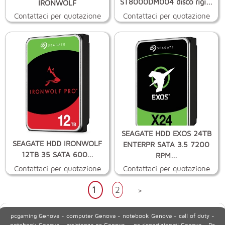
ST8000DM004 disco rigi...
IRONWOLF
Contattaci per quotazione
Contattaci per quotazione
SEAGATE HDD EXOS 24TB
SEAGATE HDD IRONWOLF
ENTERPR SATA 3.5 7200
12TB 35 SATA 600...
RPM...
Contattaci per quotazione
Contattaci per quotazione
1
2
>
pcgaming Genova - computer Genova - notebook Genova - call of duty -
notebook Genova - assistenza pc Genova - pc ricondizionati Genova - Pc