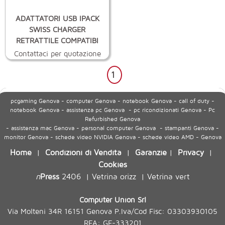
ADATTATORI USB IPACK
SWISS CHARGER
RETRATTILE COMPATIBI
Contattaci per quotazione
1
pcgaming Genova - computer Genova - notebook Genova - call of duty -
notebook Genova - assistenza pc Genova - pc ricondizionati Genova - Pc
Refurbished Genova
- assistenza mac Genova - personal computer Genova - stampanti Genova -
monitor Genova - schede video NVIDIA Genova - schede video AMD - Genova
Home
Condizioni di Vendita
Garanzie
Privacy
|
|
|
|
Cookies
n
Press
2406
Vetrina orizz
Vetrina vert
|
|
Computer Union Srl
Via Molteni 34R 16151 Genova P.Iva/Cod Fisc: 03303930105
REA: GE-333201