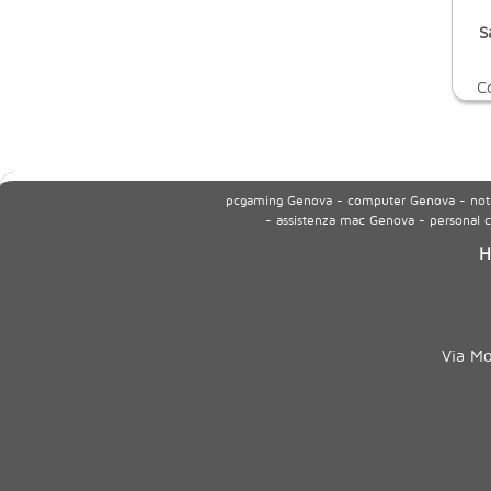
S
C
pcgaming Genova - computer Genova - noteb
- assistenza mac Genova - personal
H
Via M