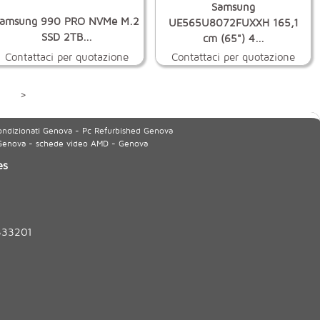
Samsung
amsung 990 PRO NVMe M.2
UE565U8072FUXXH 165,1
SSD 2TB...
cm (65") 4...
Contattaci per quotazione
Contattaci per quotazione
>
ondizionati Genova - Pc Refurbished Genova
 Genova - schede video AMD - Genova
es
333201