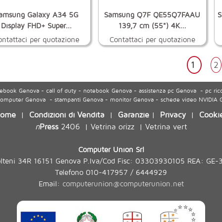
amsung Galaxy A34 5G
Samsung Q7F QE55Q7FAAU
S
Display FHD+ Super...
139,7 cm (55") 4K...
ontattaci per quotazione
Contattaci per quotazione
1
2
ook Genova - call of duty - notebook Genova - assistenza pc Genova - pc ric
 computer Genova - stampanti Genova - monitor Genova - schede video NVIDIA
ome
Condizioni di Vendita
Garanzie
Privacy
Cooki
|
|
|
|
n
Press
2406
Vetrina orizz
Vetrina vert
|
|
Computer Union Srl
olteni 34R 16151 Genova P.Iva/Cod Fisc: 03303930105 REA: GE-
Telefono 010-417957 / 6444929
Email:
computerunion@computerunion.net