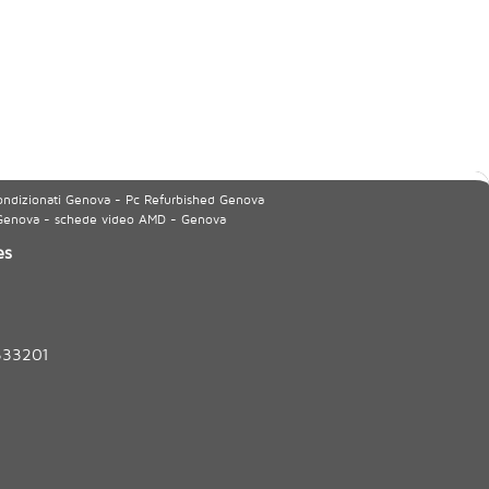
ondizionati Genova - Pc Refurbished Genova
 Genova - schede video AMD - Genova
es
333201