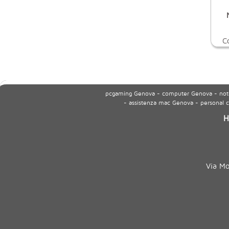
C
pcgaming Genova - computer Genova - noteb
- assistenza mac Genova - personal
H
Via M