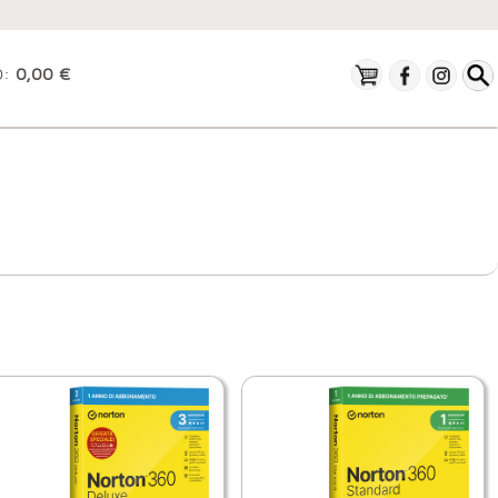
O:
0,00 €