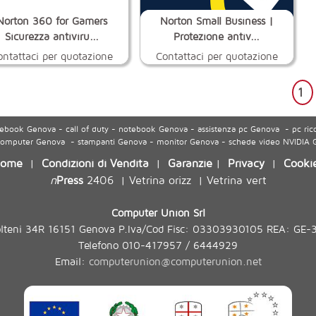
Norton 360 for Gamers
Norton Small Business |
Sicurezza antiviru...
Protezione antiv...
ontattaci per quotazione
Contattaci per quotazione
1
ook Genova - call of duty - notebook Genova - assistenza pc Genova - pc ric
 computer Genova - stampanti Genova - monitor Genova - schede video NVIDIA
ome
Condizioni di Vendita
Garanzie
Privacy
Cooki
|
|
|
|
n
Press
2406
Vetrina orizz
Vetrina vert
|
|
Computer Union Srl
olteni 34R 16151 Genova P.Iva/Cod Fisc: 03303930105 REA: GE-
Telefono 010-417957 / 6444929
Email:
computerunion@computerunion.net