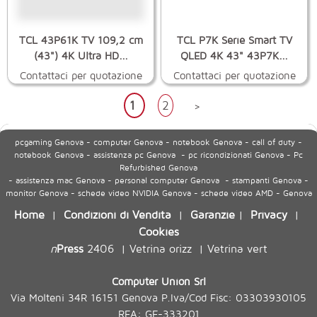
TCL 43P61K TV 109,2 cm
TCL P7K Serie Smart TV
(43") 4K Ultra HD...
QLED 4K 43" 43P7K...
Contattaci per quotazione
Contattaci per quotazione
1
2
>
pcgaming Genova - computer Genova - notebook Genova - call of duty -
notebook Genova - assistenza pc Genova - pc ricondizionati Genova - Pc
Refurbished Genova
- assistenza mac Genova - personal computer Genova - stampanti Genova -
monitor Genova - schede video NVIDIA Genova - schede video AMD - Genova
Home
Condizioni di Vendita
Garanzie
Privacy
|
|
|
|
Cookies
n
Press
2406
Vetrina orizz
Vetrina vert
|
|
Computer Union Srl
Via Molteni 34R 16151 Genova P.Iva/Cod Fisc: 03303930105
REA: GE-333201