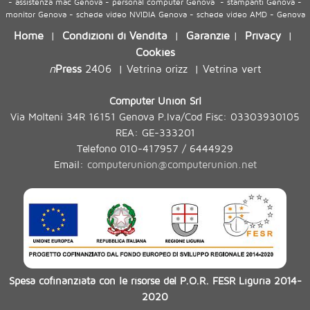
- assistenza mac Genova - personal computer Genova - stampanti Genova -
monitor Genova - schede video NVIDIA Genova - schede video AMD - Genova
Home
Condizioni di Vendita
Garanzie
Privacy
|
|
|
|
Cookies
n
Press
2406
Vetrina orizz
Vetrina vert
|
|
Computer Union Srl
Via Molteni 34R 16151 Genova P.Iva/Cod Fisc: 03303930105
REA: GE-333201
Telefono 010-417957 / 6444929
Email:
computerunion@computerunion.net
Spesa cofinanziata con le risorse del P.O.R. FESR Liguria 2014-
2020