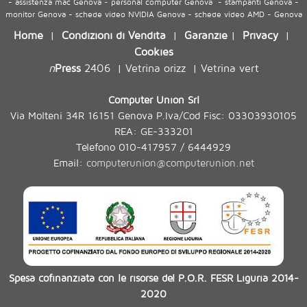
- assistenza mac Genova - personal computer Genova - stampanti Genova -
monitor Genova - schede video NVIDIA Genova - schede video AMD - Genova
Home
Condizioni di Vendita
Garanzie
Privacy
|
|
|
|
Cookies
n
Press
2406
Vetrina orizz
Vetrina vert
|
|
Computer Union Srl
Via Molteni 34R 16151 Genova P.Iva/Cod Fisc: 03303930105
REA: GE-333201
Telefono 010-417957 / 6444929
Email:
computerunion@computerunion.net
Spesa cofinanziata con le risorse del P.O.R. FESR Liguria 2014-
2020