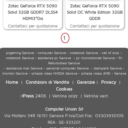
Zotac GeForce RTX 5090
Zotac GeForce RTX 5090
Solid 32GB GDDR7 DLSS4
Solid OC White Edition 32GB
HDMI3*Dis
GDDR
Contattaci per quotazione
Contattaci per quotazione
1
pcgaming Genova - computer Genova - notebook Genova - call of duty -
notebook Genova - assistenza pc Genova - pc ricondizionati Genova - Pc
Refurbished Genova
- assistenza mac Genova - personal computer Genova - stampanti Genova -
monitor Genova - schede video NVIDIA Genova - schede video AMD - Genova
Home
Condizioni di Vendita
Garanzie
Privacy
|
|
|
|
Cookies
n
Press
2406
Vetrina orizz
Vetrina vert
|
|
Computer Union Srl
Via Molteni 34R 16151 Genova P.Iva/Cod Fisc: 03303930105
REA: GE-333201