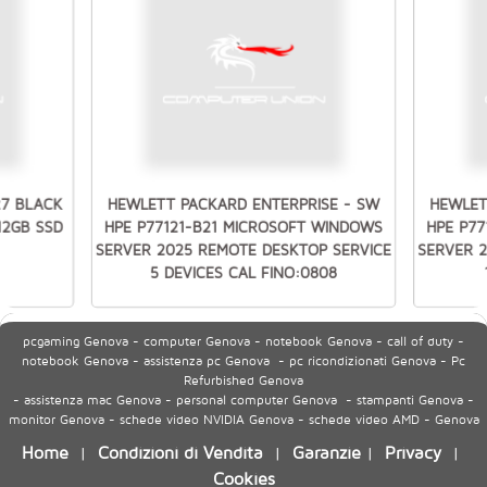
27 BLACK
HEWLETT PACKARD ENTERPRISE - SW
HEWLET
512GB SSD
HPE P77121-B21 MICROSOFT WINDOWS
HPE P7
SERVER 2025 REMOTE DESKTOP SERVICE
SERVER 
5 DEVICES CAL FINO:0808
pcgaming Genova - computer Genova - notebook Genova - call of duty -
notebook Genova - assistenza pc Genova - pc ricondizionati Genova - Pc
Refurbished Genova
- assistenza mac Genova - personal computer Genova - stampanti Genova -
monitor Genova - schede video NVIDIA Genova - schede video AMD - Genova
Home
Condizioni di Vendita
Garanzie
Privacy
|
|
|
|
Cookies