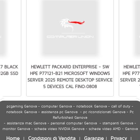
27 BLACK
HEWLETT PACKARD ENTERPRISE - SW
HEWLET
512GB SSD
HPE P77121-B21 MICROSOFT WINDOWS
HPE P7
SERVER 2025 REMOTE DESKTOP SERVICE
SERVER 
5 DEVICES CAL FINO:0808
pcgaming Genova - computer Genova - notebook Genova - call of duty -
notebook Genova - assistenza pc Genova - pc ricondizionati Genova - Pc
Refurbished Genova
- assistenza mac Genova - personal computer Genova - stampanti Genova -
monitor Genova - schede video NVIDIA Genova - schede video AMD - Genova
Home
Condizioni di Vendita
Garanzie
Privacy
|
|
|
|