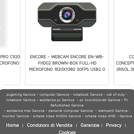
 PRO C920
ENCORE - WEBCAM ENCORE EN-WB-
CO
ICROFONO
FHD02 BROWN-BOX FULL-HD
CONCEPT
MICROFON0 1920X1080 30FPS USB2.0
(RISOL.
pcgaming Genova - computer Genova - notebook Genova - call of duty -
notebook Genova - assistenza pc Genova - pc ricondizionati Genova - Pc
Refurbished Genova
- assistenza mac Genova - personal computer Genova - stampanti Genova -
monitor Genova - schede video NVIDIA Genova - schede video AMD - Genova
Home
Condizioni di Vendita
Garanzie
Privacy
|
|
|
|
Cookies