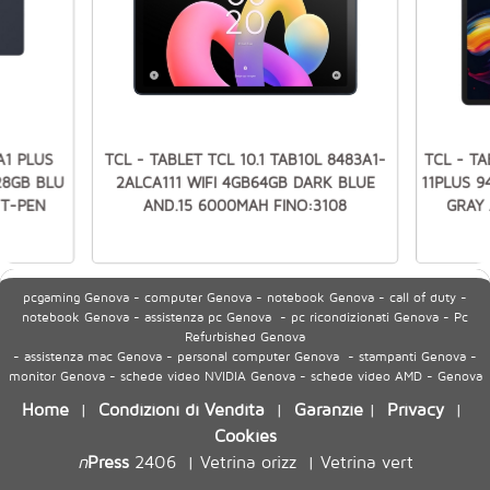
A1 PLUS
TCL - TABLET TCL 10.1 TAB10L 8483A1-
TCL - TA
28GB BLU
2ALCA111 WIFI 4GB64GB DARK BLUE
11PLUS 9
+T-PEN
AND.15 6000MAH FINO:3108
GRAY 
pcgaming Genova - computer Genova - notebook Genova - call of duty -
notebook Genova - assistenza pc Genova - pc ricondizionati Genova - Pc
Refurbished Genova
- assistenza mac Genova - personal computer Genova - stampanti Genova -
monitor Genova - schede video NVIDIA Genova - schede video AMD - Genova
Home
Condizioni di Vendita
Garanzie
Privacy
|
|
|
|
Cookies
n
Press
2406
Vetrina orizz
Vetrina vert
|
|