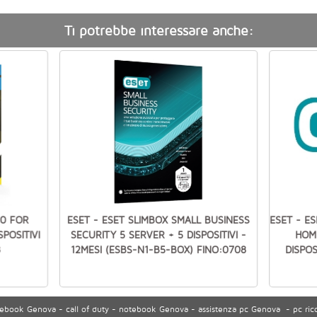
Ti potrebbe interessare anche:
0 FOR
ESET - ESET SLIMBOX SMALL BUSINESS
ESET - E
POSITIVI
SECURITY 5 SERVER + 5 DISPOSITIVI -
HOME
8
12MESI (ESBS-N1-B5-BOX) FINO:0708
DISPOS
ook Genova - call of duty - notebook Genova - assistenza pc Genova - pc ric