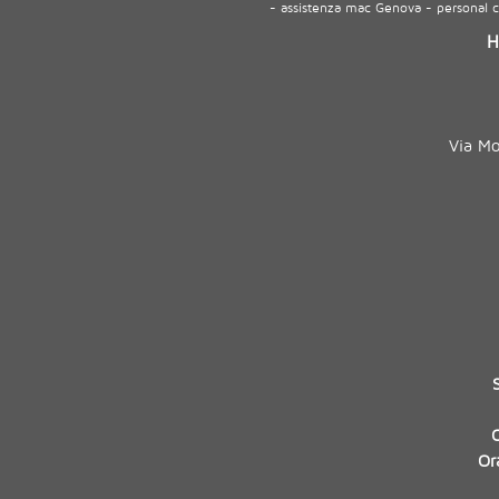
- assistenza mac Genova - personal
H
Via M
Or