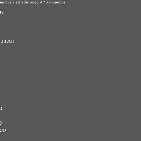
 Genova - schede video AMD - Genova
es
333201
0
0
:00