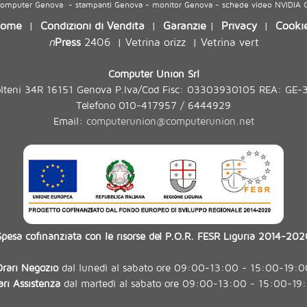
 computer Genova - stampanti Genova - monitor Genova - schede video NVIDIA
ome
Condizioni di Vendita
Garanzie
Privacy
Cooki
|
|
|
|
n
Press
2406
Vetrina orizz
Vetrina vert
|
|
Computer Union Srl
olteni 34R 16151 Genova P.Iva/Cod Fisc: 03303930105 REA: GE-
Telefono 010-417957 / 6444929
Email:
computerunion@computerunion.net
Spesa cofinanziata con le risorse del P.O.R. FESR Liguria 2014-202
Orari Negozio
dal lunedì al sabato ore 09:00-13:00 - 15:00-19:0
ari Assistenza
dal martedì al sabato ore 09:00-13:00 - 15:00-19