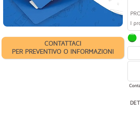
PR
I pr
CONTATTACI
PER PREVENTIVO O INFORMAZIONI
Conta
DET