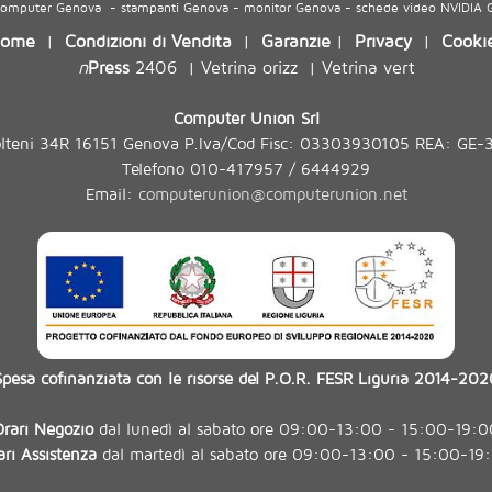
 computer Genova - stampanti Genova - monitor Genova - schede video NVIDIA
ome
Condizioni di Vendita
Garanzie
Privacy
Cooki
|
|
|
|
n
Press
2406
Vetrina orizz
Vetrina vert
|
|
Computer Union Srl
olteni 34R 16151 Genova P.Iva/Cod Fisc: 03303930105 REA: GE-
Telefono 010-417957 / 6444929
Email:
computerunion@computerunion.net
Spesa cofinanziata con le risorse del P.O.R. FESR Liguria 2014-202
Orari Negozio
dal lunedì al sabato ore 09:00-13:00 - 15:00-19:0
ari Assistenza
dal martedì al sabato ore 09:00-13:00 - 15:00-19