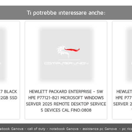
Ti potrebbe interessare anche:
27 BLACK
HEWLETT PACKARD ENTERPRISE - SW
HEWLET
512GB SSD
HPE P77121-B21 MICROSOFT WINDOWS
HPE P7
SERVER 2025 REMOTE DESKTOP SERVICE
SERVER 
5 DEVICES CAL FINO:0808
ook Genova - call of duty - notebook Genova - assistenza pc Genova - pc ric