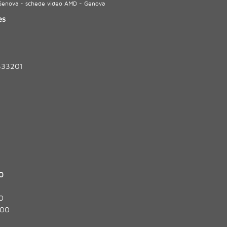
 Genova - schede video AMD - Genova
es
333201
0
0
:00