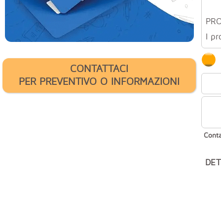
PR
I pr
CONTATTACI
PER PREVENTIVO O INFORMAZIONI
Conta
DET