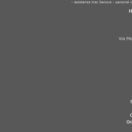
- assistenza mac Genova - personal
H
Via M
Or