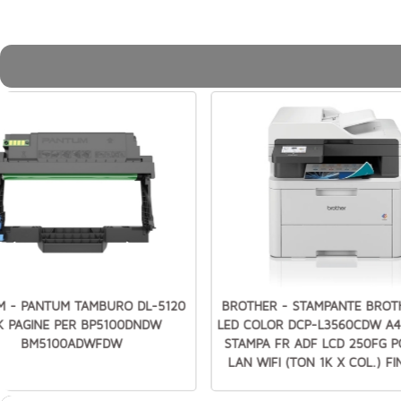
M - PANTUM TAMBURO DL-5120
BROTHER - STAMPANTE BROT
K PAGINE PER BP5100DNDW
LED COLOR DCP-L3560CDW A4 
BM5100ADWFDW
STAMPA FR ADF LCD 250FG P
LAN WIFI (TON 1K X COL.) FI