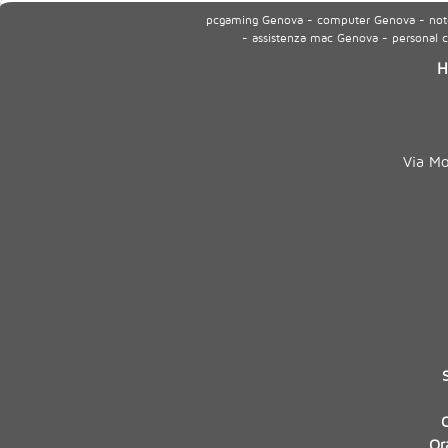
pcgaming Genova - computer Genova - noteb
- assistenza mac Genova - personal
H
Via M
Or