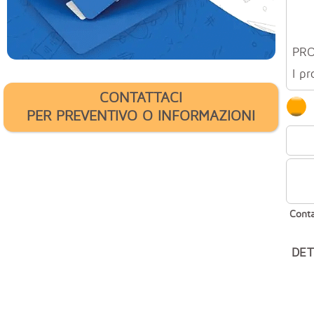
PR
I pr
CONTATTACI
PER PREVENTIVO O INFORMAZIONI
Conta
DET