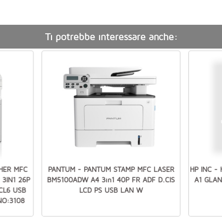
Ti potrebbe interessare anche:
HER MFC
PANTUM - PANTUM STAMP MFC LASER
HP INC -
3IN1 26P
BM5100ADW A4 3in1 40P FR ADF D.CIS
A1 GLAN
CL6 USB
LCD PS USB LAN W
NO:3108