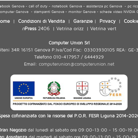
ook Genova - call of duty - notebook Genova - assistenza pc Genova - pc ric
 computer Genova - stampanti Genova - monitor Genova - schede video NVIDIA
ome
Condizioni di Vendita
Garanzie
Privacy
Cooki
|
|
|
|
n
Press
2406
Vetrina orizz
Vetrina vert
|
|
Computer Union Srl
olteni 34R 16151 Genova P.Iva/Cod Fisc: 03303930105 REA: GE-
Telefono 010-417957 / 6444929
Email:
computerunion@computerunion.net
Spesa cofinanziata con le risorse del P.O.R. FESR Liguria 2014-202
Orari Negozio
dal lunedì al sabato ore 09:00-13:00 - 15:00-19:0
ari Assistenza
dal martedì al sabato ore 09:00-13:00 - 15:00-19