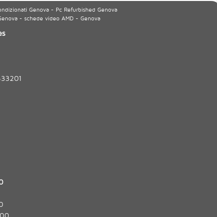
ondizionati Genova - Pc Refurbished Genova
 Genova - schede video AMD - Genova
es
333201
0
0
:00