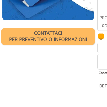
PR
I pr
CONTATTACI
PER PREVENTIVO O INFORMAZIONI
Conta
DET