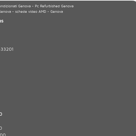
ondizionati Genova - Pc Refurbished Genova
 Genova - schede video AMD - Genova
es
333201
0
0
:00