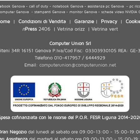
ook Genova - call of duty - notebook Genova - assistenza pc Genova - pc ric
 computer Genova - stampanti Genova - monitor Genova - schede video NVIDIA
ome
Condizioni di Vendita
Garanzie
Privacy
Cooki
|
|
|
|
n
Press
2406
Vetrina orizz
Vetrina vert
|
|
Computer Union Srl
olteni 34R 16151 Genova P.Iva/Cod Fisc: 03303930105 REA: GE-
Telefono 010-417957 / 6444929
Email:
computerunion@computerunion.net
Spesa cofinanziata con le risorse del P.O.R. FESR Liguria 2014-202
Orari Negozio
dal lunedì al sabato ore 09:00-13:00 - 15:00-19:0
ari Assistenza
dal martedì al sabato ore 09:00-13:00 - 15:00-19