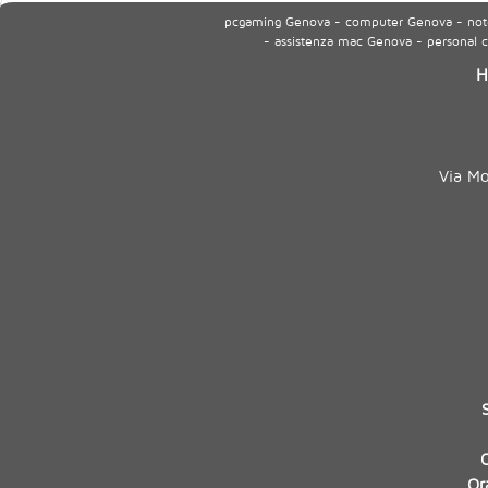
pcgaming Genova - computer Genova - noteb
- assistenza mac Genova - personal
H
Via M
Or