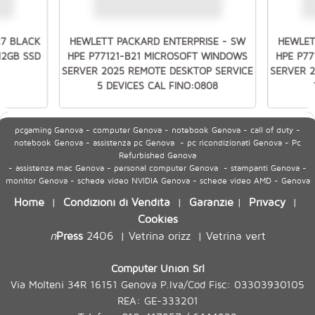
27 BLACK
HEWLETT PACKARD ENTERPRISE - SW
HEWLET
512GB SSD
HPE P77121-B21 MICROSOFT WINDOWS
HPE P7
SERVER 2025 REMOTE DESKTOP SERVICE
SERVER 
5 DEVICES CAL FINO:0808
pcgaming Genova - computer Genova - notebook Genova - call of duty -
notebook Genova - assistenza pc Genova - pc ricondizionati Genova - Pc
Refurbished Genova
- assistenza mac Genova - personal computer Genova - stampanti Genova -
monitor Genova - schede video NVIDIA Genova - schede video AMD - Genova
Home
Condizioni di Vendita
Garanzie
Privacy
|
|
|
|
Cookies
n
Press
2406
Vetrina orizz
Vetrina vert
|
|
Computer Union Srl
Via Molteni 34R 16151 Genova P.Iva/Cod Fisc: 03303930105
REA: GE-333201