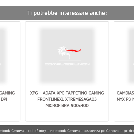
Ti potrebbe interessare anche:
 GAMING
XPG - ADATA XPG TAPPETINO GAMING
GAMDIAS
DPI
FRONTLINEXL XTREMESAGA03
NYX P3 
MICROFIBRA 900x400
ook Genova - call of duty - notebook Genova - assistenza pc Genova - pc ric