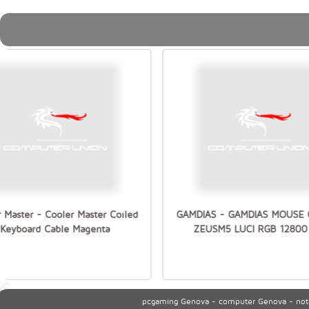
 Master - Cooler Master Coiled
GAMDIAS - GAMDIAS MOUSE
Keyboard Cable Magenta
ZEUSM5 LUCI RGB 12800 
pcgaming Genova - computer Genova - noteb