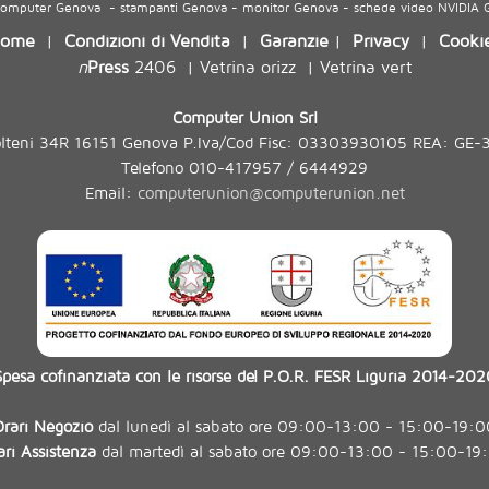
 computer Genova - stampanti Genova - monitor Genova - schede video NVIDIA
ome
Condizioni di Vendita
Garanzie
Privacy
Cooki
|
|
|
|
n
Press
2406
Vetrina orizz
Vetrina vert
|
|
Computer Union Srl
olteni 34R 16151 Genova P.Iva/Cod Fisc: 03303930105 REA: GE-
Telefono 010-417957 / 6444929
Email:
computerunion@computerunion.net
Spesa cofinanziata con le risorse del P.O.R. FESR Liguria 2014-202
Orari Negozio
dal lunedì al sabato ore 09:00-13:00 - 15:00-19:0
ari Assistenza
dal martedì al sabato ore 09:00-13:00 - 15:00-19