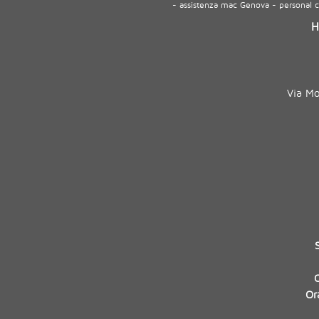
- assistenza mac Genova - personal
H
Via M
Or