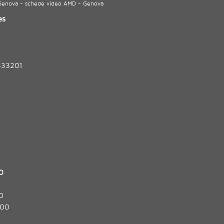
 Genova - schede video AMD - Genova
es
333201
0
0
:00