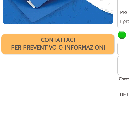
PR
I pr
CONTATTACI
PER PREVENTIVO O INFORMAZIONI
Conta
DET