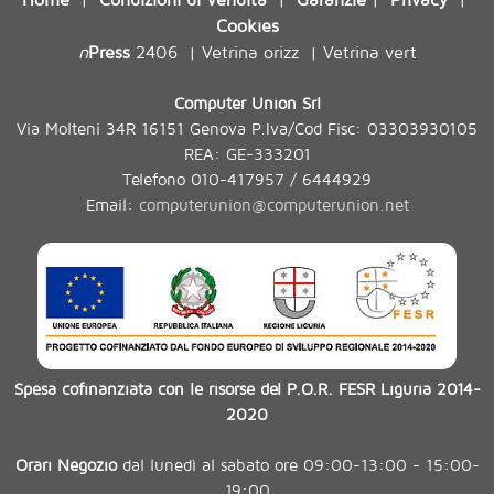
Cookies
n
Press
2406
Vetrina orizz
Vetrina vert
|
|
Computer Union Srl
Via Molteni 34R 16151 Genova P.Iva/Cod Fisc: 03303930105
REA: GE-333201
Telefono 010-417957 / 6444929
Email:
computerunion@computerunion.net
Spesa cofinanziata con le risorse del P.O.R. FESR Liguria 2014-
2020
Orari Negozio
dal lunedì al sabato ore 09:00-13:00 - 15:00-
19:00