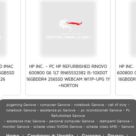
D IMAC
HP INC. - PC HP REFURBISHED RINOVO
HP INC.
56GBSSD
600800 G6 1LT RN65532382 I5-10X00T
600800 G
 26
16GBDDR4 256SSD WEBCAM W11P-UPG 1Y
16GBDDR
+NORTON
pcgaming Genova - computer Genova - notebook Genova - call of duty -
notebook Genova - assistenza pc Genova - pc ricondizionati Genova - Pc
Refurbished Genova
- assistenza mac Genova - personal computer Genova - stampanti Genova -
monitor Genova - schede video NVIDIA Genova - schede video AMD - Genova
Home
Condizioni di Vendita
Garanzie
Privacy
|
|
|
|