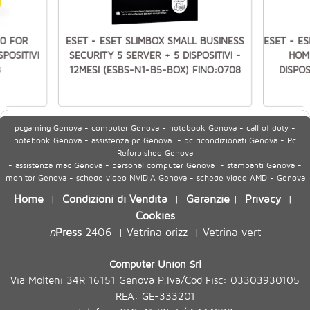
0 FOR
ESET - ESET SLIMBOX SMALL BUSINESS
ESET - E
POSITIVI
SECURITY 5 SERVER + 5 DISPOSITIVI -
HOME
8
12MESI (ESBS-N1-B5-BOX) FINO:0708
DISPOS
pcgaming Genova - computer Genova - notebook Genova - call of duty -
notebook Genova - assistenza pc Genova - pc ricondizionati Genova - Pc
Refurbished Genova
- assistenza mac Genova - personal computer Genova - stampanti Genova -
monitor Genova - schede video NVIDIA Genova - schede video AMD - Genova
Home
Condizioni di Vendita
Garanzie
Privacy
|
|
|
|
Cookies
n
Press
2406
Vetrina orizz
Vetrina vert
|
|
Computer Union Srl
Via Molteni 34R 16151 Genova P.Iva/Cod Fisc: 03303930105
REA: GE-333201