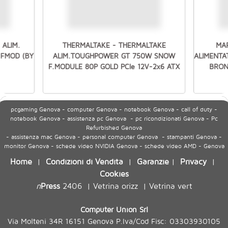
ALIM.
THERMALTAKE - THERMALTAKE
MA
 FMOD (BY
ALIM.TOUGHPOWER GT 750W SNOW
ALIMENTA
F.MODULE 80P GOLD PCIe 12V-2x6 ATX
BRON
pcgaming Genova - computer Genova - notebook Genova - call of duty -
notebook Genova - assistenza pc Genova - pc ricondizionati Genova - Pc
Refurbished Genova
- assistenza mac Genova - personal computer Genova - stampanti Genova -
monitor Genova - schede video NVIDIA Genova - schede video AMD - Genova
Home
Condizioni di Vendita
Garanzie
Privacy
|
|
|
|
Cookies
n
Press
2406
Vetrina orizz
Vetrina vert
|
|
Computer Union Srl
Via Molteni 34R 16151 Genova P.Iva/Cod Fisc: 03303930105