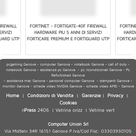
FIREWALL
FORTINET - FORTIGATE-40F FIREWALL
FORTINE
ERVIZI
HARDWARE PIU 5 ANNI DI SERVIZI
HARDW
UARD UTP
FORTICARE PREMIUM E FORTIGUARD UTP
FORTICA
pcgaming Genova - computer Genova - notebook Genova - call of duty -
notebook Genova - assistenza pc Genova - pc ricondizionati Genova - Pc
Refurbished Genova
- assistenza mac Genova - personal computer Genova - stampanti Genova -
monitor Genova - schede video NVIDIA Genova - schede video AMD - Genova
Home
Condizioni di Vendita
Garanzie
Privacy
|
|
|
|
Cookies
n
Press
2406
Vetrina orizz
Vetrina vert
|
|
Computer Union Srl
Via Molteni 34R 16151 Genova P.Iva/Cod Fisc: 03303930105