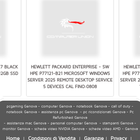
27 BLACK
HEWLETT PACKARD ENTERPRISE - SW
HEWLET
512GB SSD
HPE P77121-B21 MICROSOFT WINDOWS
HPE P7
SERVER 2025 REMOTE DESKTOP SERVICE
SERVER 
5 DEVICES CAL FINO:0808
pcgaming Genova - computer Genova - notebook Genova - call of duty -
notebook Genova - assistenza pc Genova - pc ricondizionati Genova - Pc
Refurbished Genova
- assistenza mac Genova - personal computer Genova - stampanti Genova -
monitor Genova - schede video NVIDIA Genova - schede video AMD - Genova
Home
Condizioni di Vendita
Garanzie
Privacy
|
|
|
|