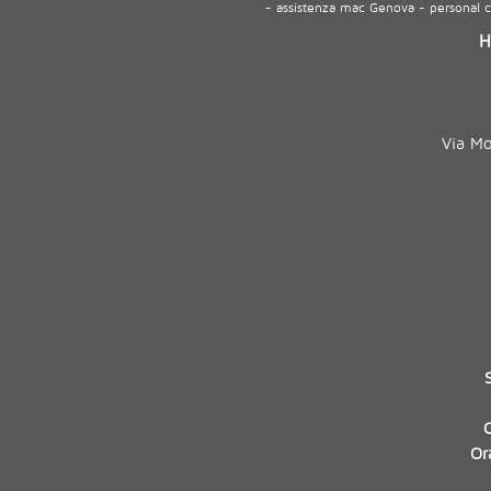
- assistenza mac Genova - personal
H
Via M
Or