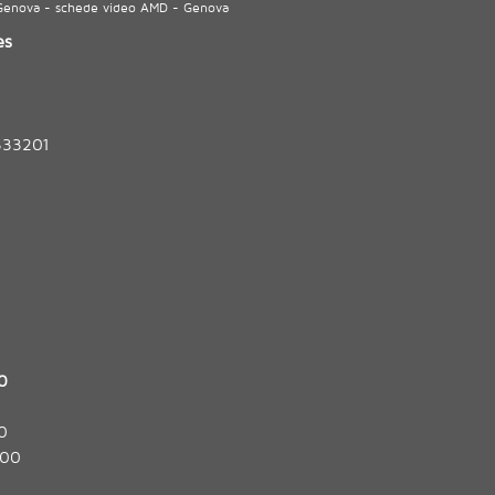
 Genova - schede video AMD - Genova
es
333201
0
0
:00