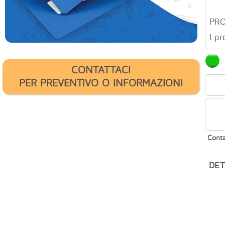
PR
I pr
CONTATTACI
PER PREVENTIVO O INFORMAZIONI
Conta
DET