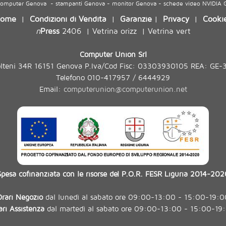
 computer Genova - stampanti Genova - monitor Genova - schede video NVIDIA
ome
Condizioni di Vendita
Garanzie
Privacy
Cooki
|
|
|
|
n
Press
2406
Vetrina orizz
Vetrina vert
|
|
Computer Union Srl
olteni 34R 16151 Genova P.Iva/Cod Fisc: 03303930105 REA: GE-
Telefono 010-417957 / 6444929
Email:
computerunion@computerunion.net
Spesa cofinanziata con le risorse del P.O.R. FESR Liguria 2014-202
Orari Negozio
dal lunedì al sabato ore 09:00-13:00 - 15:00-19:0
ari Assistenza
dal martedì al sabato ore 09:00-13:00 - 15:00-19