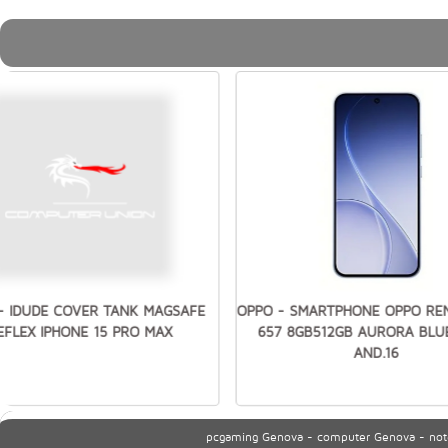
 - IDUDE COVER TANK MAGSAFE
OPPO - SMARTPHONE OPPO RE
EFLEX IPHONE 15 PRO MAX
657 8GB512GB AURORA BLUE
AND.16
pcgaming Genova - computer Genova - noteb