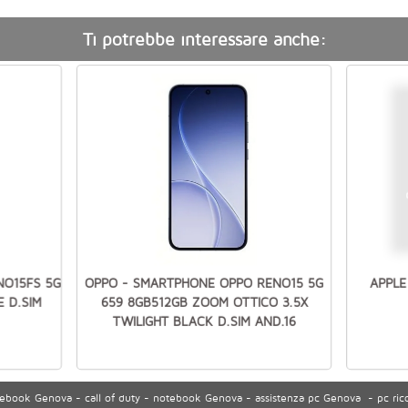
Ti potrebbe interessare anche:
NO15FS 5G
OPPO - SMARTPHONE OPPO RENO15 5G
APPLE
 D.SIM
659 8GB512GB ZOOM OTTICO 3.5X
TWILIGHT BLACK D.SIM AND.16
ook Genova - call of duty - notebook Genova - assistenza pc Genova - pc ric