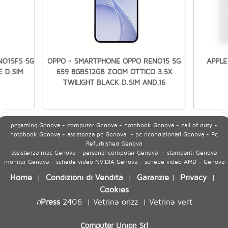
NO15FS 5G
OPPO - SMARTPHONE OPPO RENO15 5G
APPLE
 D.SIM
659 8GB512GB ZOOM OTTICO 3.5X
TWILIGHT BLACK D.SIM AND.16
pcgaming Genova - computer Genova - notebook Genova - call of duty -
notebook Genova - assistenza pc Genova - pc ricondizionati Genova - Pc
Refurbished Genova
- assistenza mac Genova - personal computer Genova - stampanti Genova -
monitor Genova - schede video NVIDIA Genova - schede video AMD - Genova
Home
Condizioni di Vendita
Garanzie
Privacy
|
|
|
|
Cookies
n
Press
2406
Vetrina orizz
Vetrina vert
|
|
Computer Union Srl