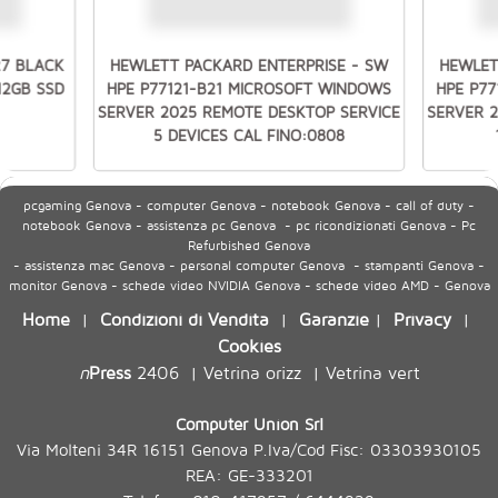
27 BLACK
HEWLETT PACKARD ENTERPRISE - SW
HEWLET
512GB SSD
HPE P77121-B21 MICROSOFT WINDOWS
HPE P7
SERVER 2025 REMOTE DESKTOP SERVICE
SERVER 
5 DEVICES CAL FINO:0808
pcgaming Genova - computer Genova - notebook Genova - call of duty -
notebook Genova - assistenza pc Genova - pc ricondizionati Genova - Pc
Refurbished Genova
- assistenza mac Genova - personal computer Genova - stampanti Genova -
monitor Genova - schede video NVIDIA Genova - schede video AMD - Genova
Home
Condizioni di Vendita
Garanzie
Privacy
|
|
|
|
Cookies
n
Press
2406
Vetrina orizz
Vetrina vert
|
|
Computer Union Srl
Via Molteni 34R 16151 Genova P.Iva/Cod Fisc: 03303930105
REA: GE-333201