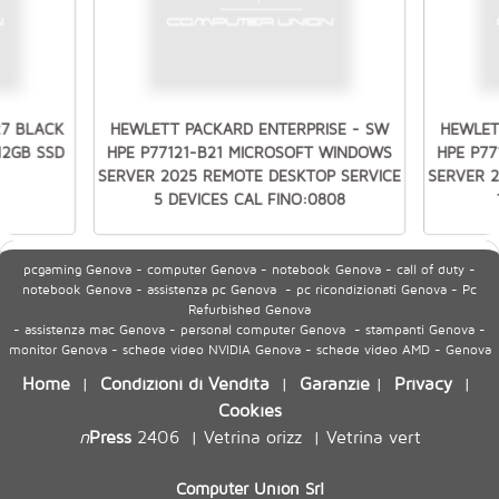
27 BLACK
HEWLETT PACKARD ENTERPRISE - SW
HEWLET
512GB SSD
HPE P77121-B21 MICROSOFT WINDOWS
HPE P7
SERVER 2025 REMOTE DESKTOP SERVICE
SERVER 
5 DEVICES CAL FINO:0808
pcgaming Genova - computer Genova - notebook Genova - call of duty -
notebook Genova - assistenza pc Genova - pc ricondizionati Genova - Pc
Refurbished Genova
- assistenza mac Genova - personal computer Genova - stampanti Genova -
monitor Genova - schede video NVIDIA Genova - schede video AMD - Genova
Home
Condizioni di Vendita
Garanzie
Privacy
|
|
|
|
Cookies
n
Press
2406
Vetrina orizz
Vetrina vert
|
|
Computer Union Srl