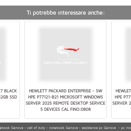
Ti potrebbe interessare anche:
27 BLACK
HEWLETT PACKARD ENTERPRISE - SW
HEWLET
512GB SSD
HPE P77121-B21 MICROSOFT WINDOWS
HPE P7
SERVER 2025 REMOTE DESKTOP SERVICE
SERVER 
5 DEVICES CAL FINO:0808
ook Genova - call of duty - notebook Genova - assistenza pc Genova - pc ric