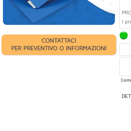
PR
I pr
CONTATTACI
PER PREVENTIVO O INFORMAZIONI
Conta
DET