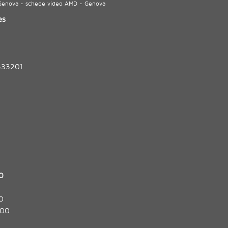
 Genova - schede video AMD - Genova
es
333201
0
0
:00