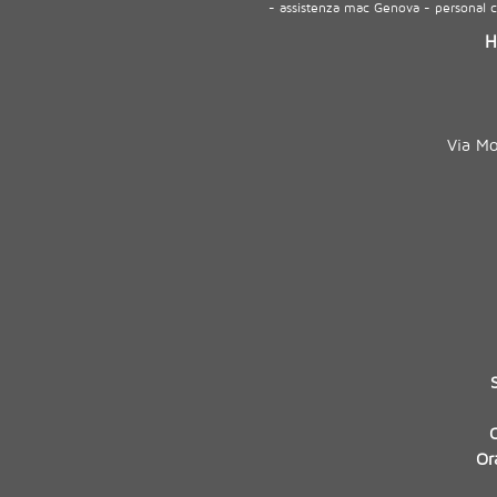
- assistenza mac Genova - personal
H
Via M
Or