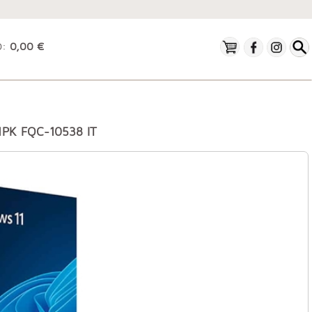
O:
0,00 €
1PK FQC-10538 IT