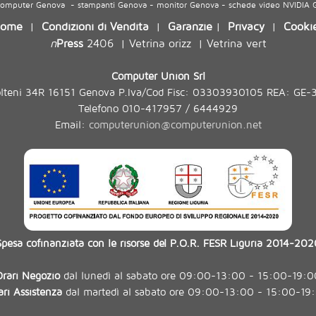
 computer Genova - stampanti Genova - monitor Genova - schede video NVIDIA
ome
Condizioni di Vendita
Garanzie
Privacy
Cooki
|
|
|
|
n
Press
2406
Vetrina orizz
Vetrina vert
|
|
Computer Union Srl
olteni 34R 16151 Genova P.Iva/Cod Fisc: 03303930105 REA: GE-
Telefono 010-417957 / 6444929
Email:
computerunion@computerunion.net
Spesa cofinanziata con le risorse del P.O.R. FESR Liguria 2014-202
Orari Negozio
dal lunedì al sabato ore 09:00-13:00 - 15:00-19:0
ari Assistenza
dal martedì al sabato ore 09:00-13:00 - 15:00-19