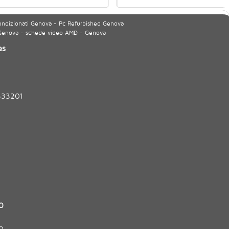
ondizionati Genova - Pc Refurbished Genova
 Genova - schede video AMD - Genova
es
333201
0
0