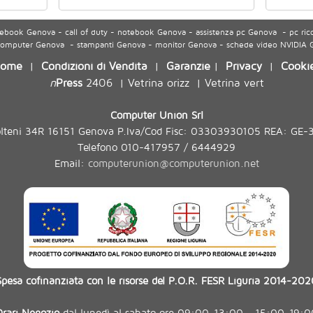
ook Genova - call of duty - notebook Genova - assistenza pc Genova - pc ric
 computer Genova - stampanti Genova - monitor Genova - schede video NVIDIA
ome
Condizioni di Vendita
Garanzie
Privacy
Cooki
|
|
|
|
n
Press
2406
Vetrina orizz
Vetrina vert
|
|
Computer Union Srl
olteni 34R 16151 Genova P.Iva/Cod Fisc: 03303930105 REA: GE-
Telefono 010-417957 / 6444929
Email:
computerunion@computerunion.net
Spesa cofinanziata con le risorse del P.O.R. FESR Liguria 2014-202
Orari Negozio
dal lunedì al sabato ore 09:00-13:00 - 15:00-19:0