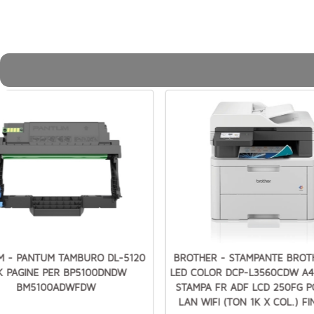
M - PANTUM TAMBURO DL-5120
BROTHER - STAMPANTE BROT
K PAGINE PER BP5100DNDW
LED COLOR DCP-L3560CDW A4 
BM5100ADWFDW
STAMPA FR ADF LCD 250FG P
LAN WIFI (TON 1K X COL.) FI