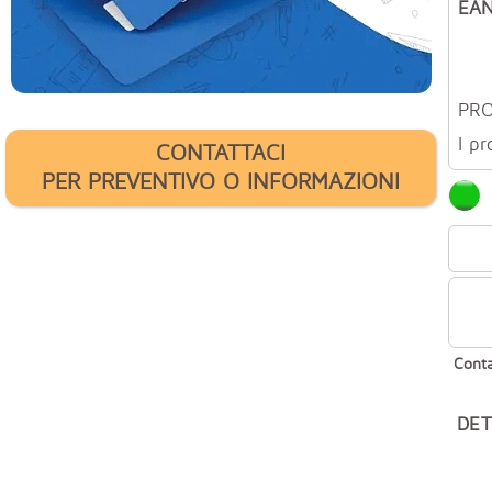
EAN
PR
I pr
CONTATTACI
PER PREVENTIVO O INFORMAZIONI
Conta
DET