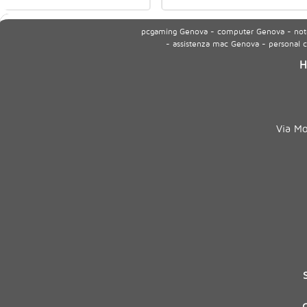
pcgaming Genova - computer Genova - noteb
- assistenza mac Genova - personal
H
Via M