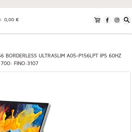
O:
0,00 €
56 BORDERLESS ULTRASLIM A05-P156LPT IPS 60HZ
 700: FINO:3107