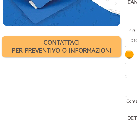
EAN
PR
I pr
CONTATTACI
PER PREVENTIVO O INFORMAZIONI
Conta
DET