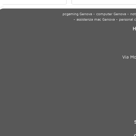
pcgaming Genova - computer Genova - noteb
- assistenza mac Genova - personal
H
Via M