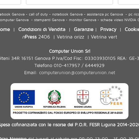
ook Genova - call of duty - notebook Genova - assistenza pc Genova - pc ric
 computer Genova - stampanti Genova - monitor Genova - schede video NVIDIA
ome
Condizioni di Vendita
Garanzie
Privacy
Cooki
|
|
|
|
n
Press
2406
Vetrina orizz
Vetrina vert
|
|
Computer Union Srl
olteni 34R 16151 Genova P.Iva/Cod Fisc: 03303930105 REA: GE-
Telefono 010-417957 / 6444929
Email:
computerunion@computerunion.net
Spesa cofinanziata con le risorse del P.O.R. FESR Liguria 2014-202
Orari Negozio
dal lunedì al sabato ore 09:00-13:00 - 15:00-19:0