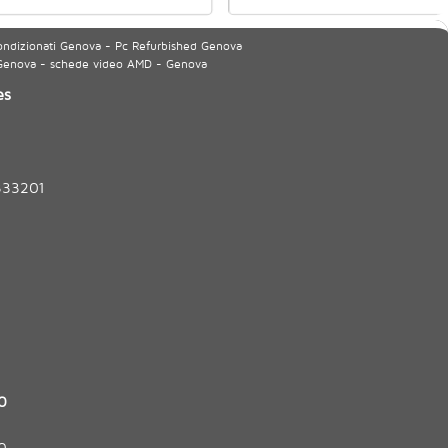
ondizionati Genova - Pc Refurbished Genova
 Genova - schede video AMD - Genova
es
333201
0
0