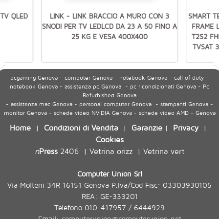
TV QLED
LINK - LINK BRACCIO A MURO CON 3
SMART T
SNODI PER TV LEDLCD DA 23 A 50 FINO A
FRAME L
25 KG E VESA 400X400
T2S2 FH
TVSAT 3
pcgaming Genova - computer Genova - notebook Genova - call of duty -
notebook Genova - assistenza pc Genova - pc ricondizionati Genova - Pc
Refurbished Genova
- assistenza mac Genova - personal computer Genova - stampanti Genova -
monitor Genova - schede video NVIDIA Genova - schede video AMD - Genova
Home
Condizioni di Vendita
Garanzie
Privacy
|
|
|
|
Cookies
n
Press
2406
Vetrina orizz
Vetrina vert
|
|
Computer Union Srl
Via Molteni 34R 16151 Genova P.Iva/Cod Fisc: 03303930105
REA: GE-333201
Telefono 010-417957 / 6444929
Email:
computerunion@computerunion.net