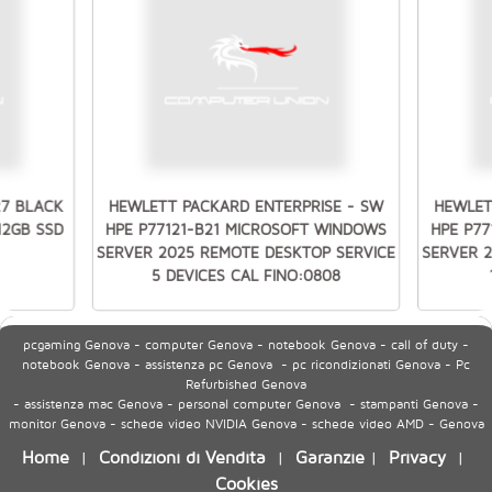
27 BLACK
HEWLETT PACKARD ENTERPRISE - SW
HEWLET
512GB SSD
HPE P77121-B21 MICROSOFT WINDOWS
HPE P7
SERVER 2025 REMOTE DESKTOP SERVICE
SERVER 
5 DEVICES CAL FINO:0808
pcgaming Genova - computer Genova - notebook Genova - call of duty -
notebook Genova - assistenza pc Genova - pc ricondizionati Genova - Pc
Refurbished Genova
- assistenza mac Genova - personal computer Genova - stampanti Genova -
monitor Genova - schede video NVIDIA Genova - schede video AMD - Genova
Home
Condizioni di Vendita
Garanzie
Privacy
|
|
|
|
Cookies