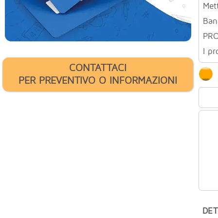
Mett
Ban
PR
I pr
CONTATTACI
PER PREVENTIVO O INFORMAZIONI
DET