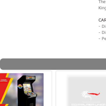
The
Kin
CAR
- D
- D
- P