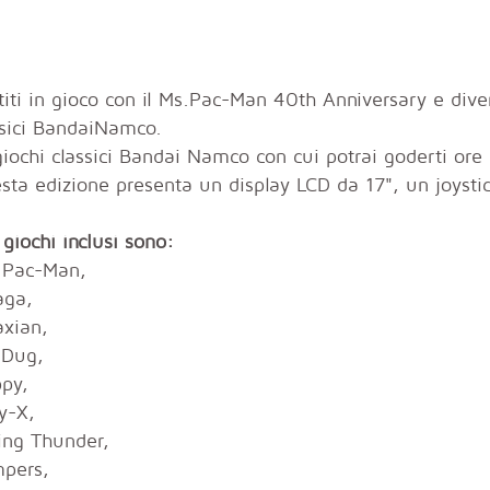
titi in gioco con il Ms.Pac-Man 40th Anniversary e diver
ssici BandaiNamco.
giochi classici Bandai Namco con cui potrai goderti ore
sta edizione presenta un display LCD da 17", un joystick
 giochi inclusi sono:
 Pac-Man,
aga,
axian,
 Dug,
ppy,
ly-X,
ling Thunder,
pers,