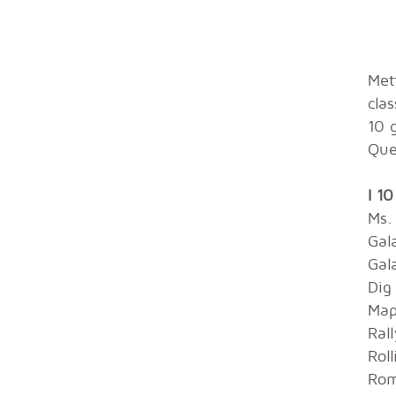
Met
cla
10 
Que
I 10
Ms.
Gal
Gal
Dig
Ma
Ral
Rol
Rom