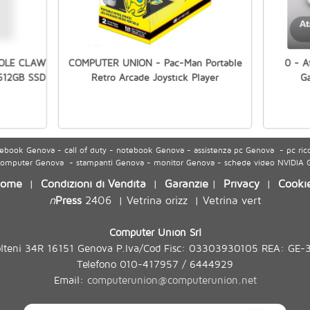
SOLE CLAW
COMPUTER UNION - Pac-Man Portable
0 - A
512GB SSD
Retro Arcade Joystick Player
G
ook Genova - call of duty - notebook Genova - assistenza pc Genova - pc ric
 computer Genova - stampanti Genova - monitor Genova - schede video NVIDIA
ome
Condizioni di Vendita
Garanzie
Privacy
Cooki
|
|
|
|
n
Press
2406
Vetrina orizz
Vetrina vert
|
|
Computer Union Srl
olteni 34R 16151 Genova P.Iva/Cod Fisc: 03303930105 REA: GE-
Telefono 010-417957 / 6444929
Email:
computerunion@computerunion.net