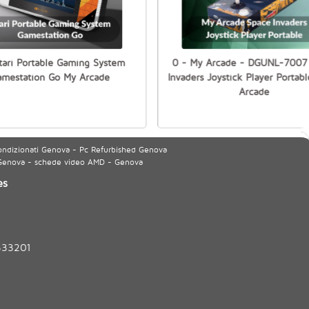
tari Portable Gaming System
0 - My Arcade - DGUNL-7007
amestation Go My Arcade
Invaders Joystick Player Portab
Arcade
ondizionati Genova - Pc Refurbished Genova
 Genova - schede video AMD - Genova
es
333201